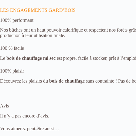
s
a
LES ENGAGEMENTS GARD’BOIS
b
l
100% performant
e
s
Nos bûches ont un haut pouvoir calorifique et respectent nos forêts gr
N
production à leur utilisation finale.
é
c
100 % facile
e
s
Le
bois de chauffage mi sec
est propre, facile à stocker, prêt à l’emp
s
a
100% plaisir
i
r
Découvrez les plaisirs du
bois de chauffage
sans contrainte ! Pas de b
e
a
u
f
o
Avis
n
c
Il n’y a pas encore d’avis.
t
i
Vous aimerez peut-être aussi…
o