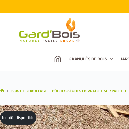
Passer
au
contenu
GRANULÉS DE BOIS
JAR
BOIS DE CHAUFFAGE — BÛCHES SÈCHES EN VRAC ET SUR PALETTE
ACCUEIL
bientôt disponible