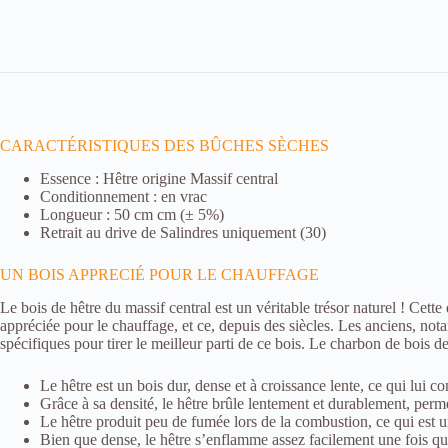
CARACTÉRISTIQUES DES BÛCHES SÈCHES
Essence : Hêtre origine Massif central
Conditionnement : en vrac
Longueur : 50 cm cm (± 5%)
Retrait au drive de Salindres uniquement (30)
UN BOIS APPRECIÉ POUR LE CHAUFFAGE
I
Le bois de hêtre du massif central est un véritable trésor naturel ! Cette
n
appréciée pour le chauffage, et ce, depuis des siècles. Les anciens, no
d
spécifiques pour tirer le meilleur parti de ce bois. Le charbon de bois de 
i
s
Le hêtre est un bois dur, dense et à croissance lente, ce qui lui 
p
Grâce à sa densité, le hêtre brûle lentement et durablement, perm
e
Le hêtre produit peu de fumée lors de la combustion, ce qui est u
n
Bien que dense, le hêtre s’enflamme assez facilement une fois qu