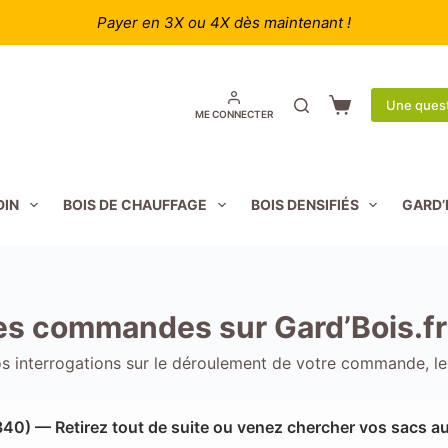
Payer en 3X ou 4X dès maintenant !
Une quest
Panier
ME CONNECTER
d’achat
DIN
BOIS DE CHAUFFAGE
BOIS DENSIFIÉS
GARD’
 les commandes sur Gard’Bois.fr
s interrogations sur le déroulement de votre commande, le
340) — Retirez tout de suite ou venez chercher vos sacs au