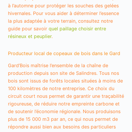
s
à l’automne pour protéger les souches des gelées
a
b
hivernales. Pour vous aider à déterminer l’essence
l
la plus adaptée à votre terrain, consultez notre
e
s
guide pour savoir
quel paillage choisir entre
N
résineux et peuplier
.
é
c
e
Producteur local de copeaux de bois dans le Gard
s
s
a
Gard’Bois maîtrise l’ensemble de la chaîne de
i
production depuis son site de Salindres. Tous nos
r
bois sont issus de forêts locales situées à moins de
e
a
100 kilomètres de notre entreprise. Ce choix du
u
circuit court nous permet de garantir une traçabilité
f
o
rigoureuse, de réduire notre empreinte carbone et
n
de soutenir l’économie régionale. Nous produisons
c
t
plus de 15 000 m3 par an, ce qui nous permet de
i
répondre aussi bien aux besoins des particuliers
o