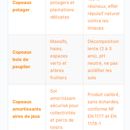
Copeaux
potagers et
résineux, effet
potager
plantations
répulsif naturel
délicates
contre les
limaces
Massifs,
Décomposition
haies,
lente (2 à 3
Copeaux
espaces
ans), pH
bois de
verts et
neutre, ne pas
peuplier
arbres
acidifier les
fruitiers
sols
Sol
Produit calibré,
amortissant
Copeaux
sans échardes,
sécurisé pour
amortissants
conforme NF
collectivités
aires de jeux
EN 1177 et EN
et parcs de
1176-1
loisirs