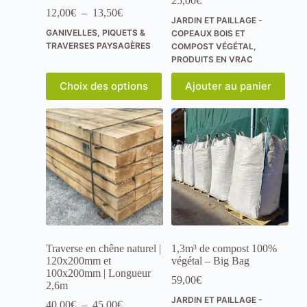
25,00
€
i
Plage
12,00
€
–
13,50
€
e
JARDIN ET PAILLAGE -
de
s
GANIVELLES, PIQUETS &
COPEAUX BOIS ET
prix :
,
TRAVERSES PAYSAGÈRES
COMPOST VÉGÉTAL
,
12,00€
c
PRODUITS EN VRAC
à
e
13,50€
r
Ce
Choix des options
Ajouter au panier
t
produit
a
a
i
plusieurs
n
variations.
e
Les
s
options
f
peuvent
o
être
n
choisies
c
sur
t
la
i
page
o
du
Traverse en chêne naturel |
1,3m³ de compost 100%
n
produit
120x200mm et
végétal – Big Bag
n
100x200mm | Longueur
a
59,00
€
2,6m
l
i
JARDIN ET PAILLAGE -
Plage
40,00
€
–
45,00
€