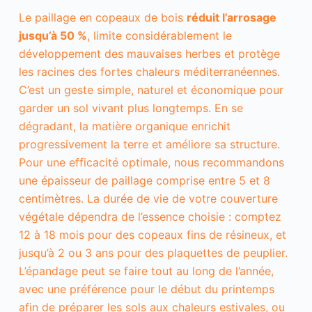
Le paillage en copeaux de bois
réduit l’arrosage
jusqu’à 50 %
, limite considérablement le
développement des mauvaises herbes et protège
les racines des fortes chaleurs méditerranéennes.
C’est un geste simple, naturel et économique pour
garder un sol vivant plus longtemps. En se
dégradant, la matière organique enrichit
progressivement la terre et améliore sa structure.
Pour une efficacité optimale, nous recommandons
une épaisseur de paillage comprise entre 5 et 8
centimètres. La durée de vie de votre couverture
I
végétale dépendra de l’essence choisie : comptez
n
12 à 18 mois pour des copeaux fins de résineux, et
d
i
jusqu’à 2 ou 3 ans pour des plaquettes de peuplier.
s
L’épandage peut se faire tout au long de l’année,
p
avec une préférence pour le début du printemps
e
n
afin de préparer les sols aux chaleurs estivales, ou