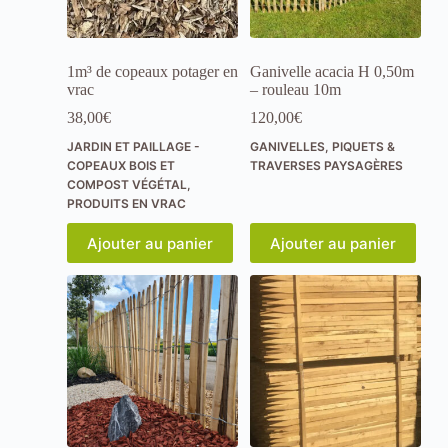
i
o
n
n
1m³ de copeaux potager en
Ganivelle acacia H 0,50m
e
vrac
– rouleau 10m
a
u
38,00
€
120,00
€
m
i
JARDIN ET PAILLAGE -
GANIVELLES, PIQUETS &
e
COPEAUX BOIS ET
TRAVERSES PAYSAGÈRES
u
COMPOST VÉGÉTAL
,
x
PRODUITS EN VRAC
l
o
Ajouter au panier
Ajouter au panier
r
s
d
e
v
o
t
r
e
v
i