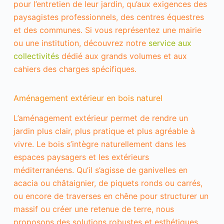
n
pour l’entretien de leur jardin, qu’aux exigences des
n
paysagistes professionnels, des centres équestres
e
et des communes. Si vous représentez une mairie
m
e
ou une institution, découvrez notre
service aux
n
collectivités
dédié aux grands volumes et aux
t
d
cahiers des charges spécifiques.
u
s
i
Aménagement extérieur en bois naturel
t
e
L’aménagement extérieur permet de rendre un
.
S
jardin plus clair, plus pratique et plus agréable à
t
vivre. Le bois s’intègre naturellement dans les
a
t
espaces paysagers et les extérieurs
i
méditerranéens. Qu’il s’agisse de ganivelles en
s
t
acacia ou châtaignier, de piquets ronds ou carrés,
i
ou encore de traverses en chêne pour structurer un
q
massif ou créer une retenue de terre, nous
u
e
proposons des solutions robustes et esthétiques.