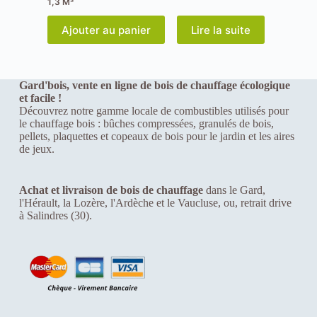
1,3 M³
o
r
Ajouter au panier
Lire la suite
s
q
u
e
v
Gard'bois, vente en ligne de bois de chauffage écologique
o
et facile !
u
Découvrez notre gamme locale de combustibles utilisés pour
s
le chauffage bois : bûches compressées, granulés de bois,
v
pellets, plaquettes et copeaux de bois pour le jardin et les aires
i
de jeux.
s
i
t
Achat et livraison de bois de chauffage
dans le Gard,
e
l'Hérault, la Lozère, l'Ardèche et le Vaucluse, ou, retrait drive
z
à Salindres (30).
n
o
t
r
e
s
i
t