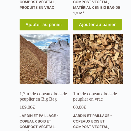
COMPOST VÉGÉTAL
,
COMPOST VÉGÉTAL
,
r
PRODUITS EN VRAC
MATÉRIAUX EN BIG BAG DE
k
e
1,3 M³
t
i
Ajouter au panier
Ajouter au panier
n
g
E
n
p
a
r
t
a
g
e
a
n
1,3m³ de copeaux bois de
1m³ de copeaux bois de
t
peuplier en Big Bag
peuplier en vrac
v
109,00
€
60,00
€
o
s
JARDIN ET PAILLAGE -
JARDIN ET PAILLAGE -
i
COPEAUX BOIS ET
COPEAUX BOIS ET
n
COMPOST VÉGÉTAL
,
COMPOST VÉGÉTAL
,
t