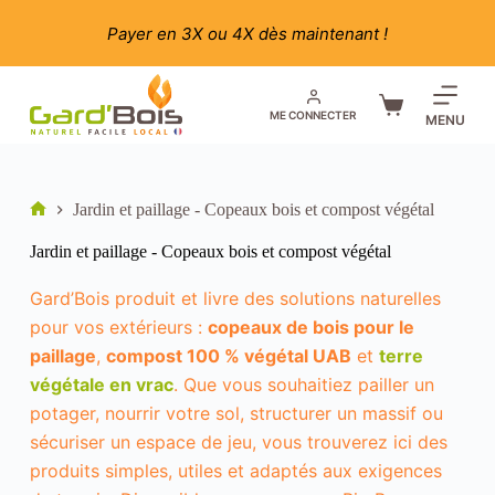
Passer
au
Payer en 3X ou 4X dès maintenant !
contenu
Panier
ME CONNECTER
MENU
d’achat
Jardin et paillage - Copeaux bois et compost végétal
Accueil
Jardin et paillage - Copeaux bois et compost végétal
Gard’Bois produit et livre des solutions naturelles
pour vos extérieurs :
copeaux de bois pour le
paillage
,
compost 100 % végétal UAB
et
terre
végétale en vrac
. Que vous souhaitiez pailler un
potager, nourrir votre sol, structurer un massif ou
sécuriser un espace de jeu, vous trouverez ici des
produits simples, utiles et adaptés aux exigences