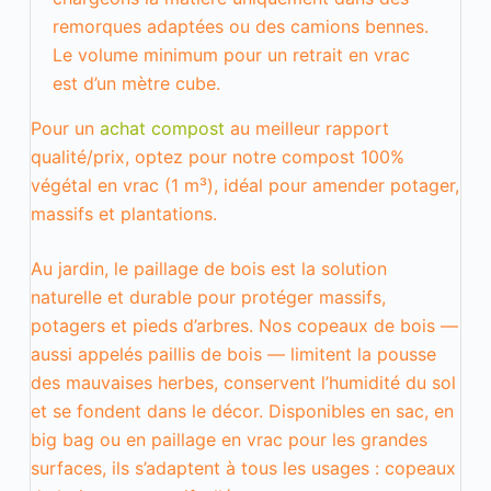
u
remorques adaptées ou des camions bennes.
t
i
Le volume minimum pour un retrait en vrac
l
est d’un mètre cube.
i
s
Pour un
achat compost
au meilleur rapport
a
t
qualité/prix, optez pour notre compost 100%
i
végétal en vrac (1 m³), idéal pour amender potager,
o
n
massifs et plantations.
.
L
Au jardin, le paillage de bois est la solution
e
s
naturelle et durable pour protéger massifs,
d
potagers et pieds d’arbres. Nos copeaux de bois —
o
n
aussi appelés paillis de bois — limitent la pousse
n
des mauvaises herbes, conservent l’humidité du sol
é
e
et se fondent dans le décor. Disponibles en sac, en
s
big bag ou en paillage en vrac pour les grandes
s
surfaces, ils s’adaptent à tous les usages : copeaux
o
n