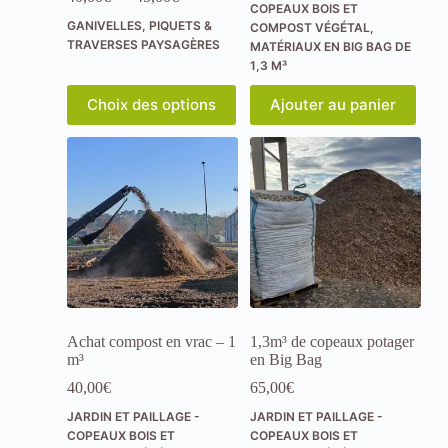
t
COPEAUX BOIS ET
de
é
GANIVELLES, PIQUETS &
COMPOST VÉGÉTAL
,
prix :
s
TRAVERSES PAYSAGÈRES
MATÉRIAUX EN BIG BAG DE
40,00€
d
1,3 M³
à
i
45,00€
Ce
s
Choix des options
Ajouter au panier
produit
p
a
a
plusieurs
r
variations.
a
Les
î
options
t
peuvent
r
être
o
choisies
n
sur
t
la
d
page
u
du
s
Achat compost en vrac – 1
1,3m³ de copeaux potager
produit
i
m³
en Big Bag
t
e
40,00
€
65,00
€
.
JARDIN ET PAILLAGE -
JARDIN ET PAILLAGE -
M
COPEAUX BOIS ET
COPEAUX BOIS ET
a