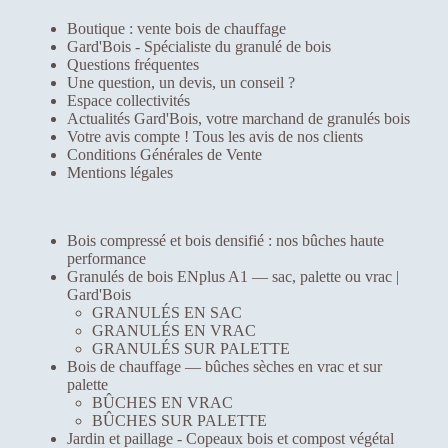
e
Boutique : vente bois de chauffage
,
Gard'Bois - Spécialiste du granulé de bois
v
Questions fréquentes
o
Une question, un devis, un conseil ?
u
Espace collectivités
s
Actualités Gard'Bois, votre marchand de granulés bois
a
Votre avis compte ! Tous les avis de nos clients
u
Conditions Générales de Vente
g
Mentions légales
m
e
n
t
Bois compressé et bois densifié : nos bûches haute
e
performance
z
Granulés de bois ENplus A1 — sac, palette ou vrac |
l
Gard'Bois
e
GRANULÉS EN SAC
s
GRANULÉS EN VRAC
c
GRANULÉS SUR PALETTE
h
Bois de chauffage — bûches sèches en vrac et sur
a
palette
n
BÛCHES EN VRAC
c
BÛCHES SUR PALETTE
e
Jardin et paillage - Copeaux bois et compost végétal
s