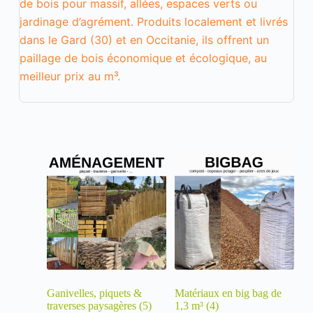
de bois pour massif, allées, espaces verts ou
t
jardinage d’agrément. Produits localement et livrés
a
n
dans le Gard (30) et en Occitanie, ils offrent un
o
paillage de bois économique et écologique, au
n
y
meilleur prix au m³.
m
e
s
.
E
x
p
e
r
i
e
n
c
e
P
o
u
Ganivelles, piquets &
Matériaux en big bag de
r
traverses paysagères
(5)
1,3 m³
(4)
q