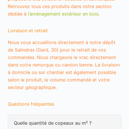
s
Retrouvez tous ces produits dans notre section
P
o
dédiée à
l’aménagement extérieur en bois
.
u
r
q
Livraison et retrait
u
e
Nous vous accueillons directement à notre dépôt
n
o
de Salindres (Gard, 30) pour le retrait de vos
u
commandes. Nous chargeons le vrac directement
s
p
dans votre remorque ou camion benne. La livraison
u
à domicile ou sur chantier est également possible
i
selon le produit, le volume commandé et votre
s
s
secteur géographique.
i
o
n
Questions fréquentes
s
a
m
é
Quelle quantité de copeaux au m² ?
l