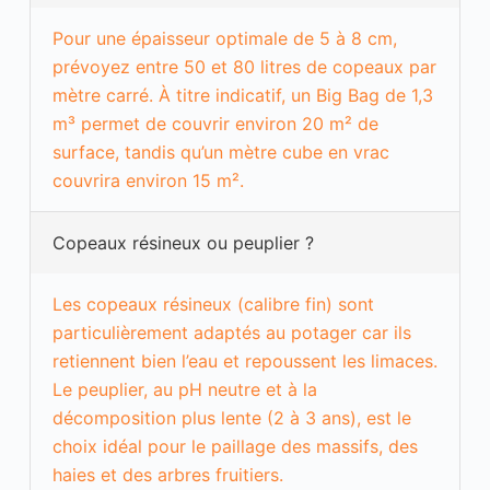
i
o
Pour une épaisseur optimale de 5 à 8 cm,
r
prévoyez entre 50 et 80 litres de copeaux par
e
r
mètre carré. À titre indicatif, un Big Bag de 1,3
l
m³ permet de couvrir environ 20 m² de
e
s
surface, tandis qu’un mètre cube en vrac
f
couvrira environ 15 m².
o
n
c
Copeaux résineux ou peuplier ?
t
i
o
Les copeaux résineux (calibre fin) sont
n
n
particulièrement adaptés au potager car ils
a
retiennent bien l’eau et repoussent les limaces.
l
i
Le peuplier, au pH neutre et à la
t
décomposition plus lente (2 à 3 ans), est le
é
s
choix idéal pour le paillage des massifs, des
e
haies et des arbres fruitiers.
t