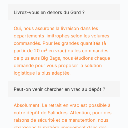
l
'
Livrez-vous en dehors du Gard ?
e
r
g
Oui, nous assurons la livraison dans les
o
n
départements limitrophes selon les volumes
o
commandés. Pour les grandes quantités (à
m
i
partir de 20 m³ en vrac) ou les commandes
e
de plusieurs Big Bags, nous étudions chaque
e
n
demande pour vous proposer la solution
f
logistique la plus adaptée.
o
n
c
Peut-on venir chercher en vrac au dépôt ?
t
i
o
Absolument. Le retrait en vrac est possible à
n
d
notre dépôt de Salindres. Attention, pour des
e
raisons de sécurité et de manutention, nous
l
'
chargeons la matière uniquement dans des