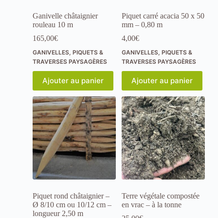
s
i
Ganivelle châtaignier
Piquet carré acacia 50 x 50
t
rouleau 10 m
mm – 0,80 m
e
.
165,00
€
4,00
€
S
GANIVELLES, PIQUETS &
GANIVELLES, PIQUETS &
i
TRAVERSES PAYSAGÈRES
TRAVERSES PAYSAGÈRES
v
o
u
Ajouter au panier
Ajouter au panier
s
r
e
f
u
s
e
z
c
e
s
c
o
Piquet rond châtaignier –
Terre végétale compostée
o
Ø 8/10 cm ou 10/12 cm –
en vrac – à la tonne
k
longueur 2,50 m