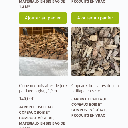
MATÉRIAUX EN BIG BAG DE
PRODUITS EN VRAC
é
1,3 M³
r
ê
Ajouter au panier
Ajouter au panier
t
s
e
t
v
o
t
r
e
c
o
m
p
o
Copeaux bois aires de jeux
Copeaux bois aires de jeux
r
paillage bigbag 1,3m³
paillage en vrac
t
140,00
€
JARDIN ET PAILLAGE -
e
COPEAUX BOIS ET
m
JARDIN ET PAILLAGE -
COMPOST VÉGÉTAL
,
e
COPEAUX BOIS ET
PRODUITS EN VRAC
n
COMPOST VÉGÉTAL
,
t
MATÉRIAUX EN BIG BAG DE
l