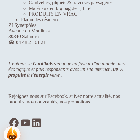
Ganivelles, piquets & traverses paysagères
d
Matériaux en big bag de 1,3 m³
e
PRODUITS EN VRAC
v
Plaquettes résineux
o
ZI Synerpôles
i
Avenue du Moulinas
r
30340 Salindres
d
☎
04 48 21 61 21
u
c
o
n
L'entreprise
Gard'bois
s'engage en faveur d'un monde plus
t
écologique et plus responsable avec un site internet
100 %
e
propulsé à l’énergie verte !
n
u
e
t
Rejoignez nous sur Facebook, suivez notre actualité, nos
d
produits, nos nouveautés, nos promotions !
e
s
o
Facebook
YouTube
LinkedIn
f
f
r