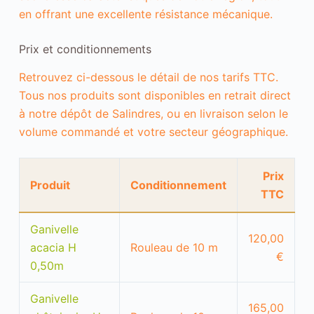
s
en offrant une excellente résistance mécanique.
a
b
l
Prix et conditionnements
e
s
Retrouvez ci-dessous le détail de nos tarifs TTC.
N
é
Tous nos produits sont disponibles en retrait direct
c
à notre dépôt de Salindres, ou en livraison selon le
e
s
volume commandé et votre secteur géographique.
s
a
i
Prix
r
Produit
Conditionnement
e
TTC
a
u
Ganivelle
f
120,00
o
acacia H
Rouleau de 10 m
n
€
0,50m
c
t
i
Ganivelle
o
165,00