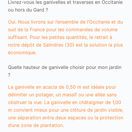
Livrez-vous les ganivelles et traverses en Occitanie
s
P
ou hors du Gard ?
o
u
Oui. Nous livrons sur l’ensemble de l’Occitanie et du
r
q
sud de la France pour les commandes de volume
u
suffisant. Pour les petites quantités, le retrait à
e
n
notre dépôt de Salindres (30) est la solution la plus
o
économique.
u
s
p
Quelle hauteur de ganivelle choisir pour mon jardin
u
?
i
s
La ganivelle en acacia de 0,50 m est idéale pour
s
i
délimiter un potager, un massif ou une allée sans
o
obstruer la vue. La ganivelle en châtaignier de 1,00
n
s
m convient mieux pour une clôture de jardin visible,
a
une séparation entre deux espaces ou la protection
m
é
d’une zone de plantation.
l