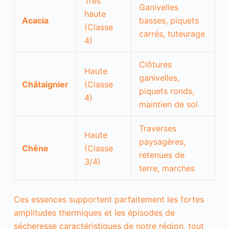
Très
Ganivelles
haute
Acacia
basses, piquets
(Classe
carrés, tuteurage
4)
Clôtures
Haute
ganivelles,
Châtaignier
(Classe
piquets ronds,
4)
maintien de sol
Traverses
Haute
paysagères,
Chêne
(Classe
retenues de
I
3/4)
n
terre, marches
d
i
s
Ces essences supportent parfaitement les fortes
p
amplitudes thermiques et les épisodes de
e
n
sécheresse caractéristiques de notre région, tout