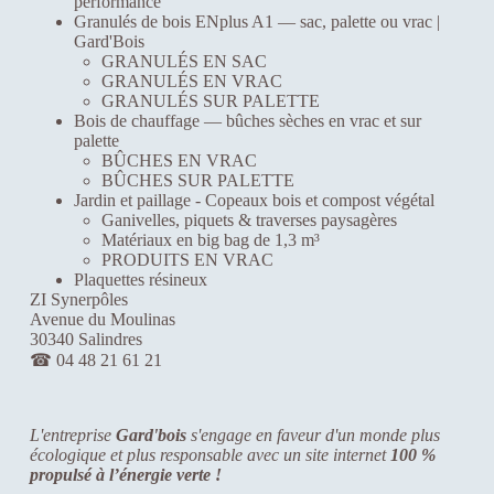
i
performance
o
Granulés de bois ENplus A1 — sac, palette ou vrac |
n
Gard'Bois
n
GRANULÉS EN SAC
e
GRANULÉS EN VRAC
a
GRANULÉS SUR PALETTE
u
Bois de chauffage — bûches sèches en vrac et sur
m
palette
i
BÛCHES EN VRAC
e
BÛCHES SUR PALETTE
u
Jardin et paillage - Copeaux bois et compost végétal
x
Ganivelles, piquets & traverses paysagères
l
Matériaux en big bag de 1,3 m³
o
PRODUITS EN VRAC
r
Plaquettes résineux
s
ZI Synerpôles
d
Avenue du Moulinas
e
30340 Salindres
v
☎
04 48 21 61 21
o
t
r
L'entreprise
Gard'bois
s'engage en faveur d'un monde plus
e
écologique et plus responsable avec un site internet
100 %
v
propulsé à l’énergie verte !
i