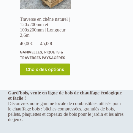
la
t
page
a
du
n
Traverse en chêne naturel |
produit
o
120x200mm et
n
100x200mm | Longueur
y
2,6m
m
e
Plage
40,00
€
–
45,00
€
s
de
GANIVELLES, PIQUETS &
.
prix :
E
TRAVERSES PAYSAGÈRES
40,00€
x
à
Ce
p
Choix des options
45,00€
produit
e
a
r
plusieurs
i
variations.
e
Les
Gard'bois, vente en ligne de bois de chauffage écologique
n
options
et facile !
c
peuvent
Découvrez notre gamme locale de combustibles utilisés pour
e
être
le chauffage bois : bûches compressées, granulés de bois,
P
choisies
pellets, plaquettes et copeaux de bois pour le jardin et les aires
o
sur
de jeux.
u
la
r
page
q