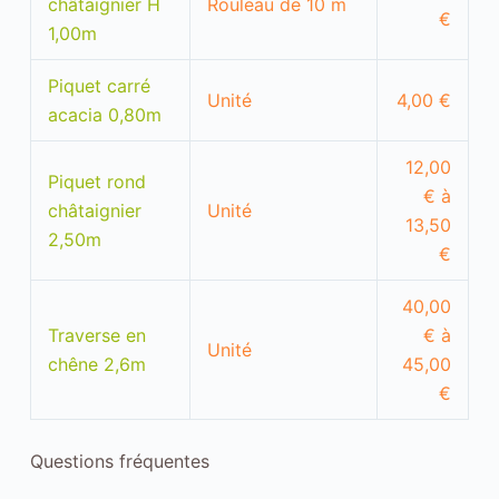
châtaignier H
Rouleau de 10 m
n
€
n
1,00m
e
m
Piquet carré
e
Unité
4,00 €
n
acacia 0,80m
t
d
u
12,00
Piquet rond
s
€ à
i
châtaignier
Unité
13,50
t
2,50m
e
€
.
S
40,00
t
a
Traverse en
€ à
t
Unité
chêne 2,6m
45,00
i
s
€
t
i
q
Questions fréquentes
u
e