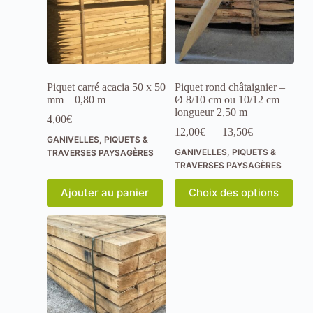
u
t
i
l
i
s
a
Piquet carré acacia 50 x 50
Piquet rond châtaignier –
t
mm – 0,80 m
Ø 8/10 cm ou 10/12 cm –
i
longueur 2,50 m
4,00
€
o
Plage
12,00
€
–
13,50
€
n
GANIVELLES, PIQUETS &
de
.
GANIVELLES, PIQUETS &
TRAVERSES PAYSAGÈRES
prix :
L
TRAVERSES PAYSAGÈRES
12,00€
e
à
Ce
s
Ajouter au panier
Choix des options
13,50€
produit
d
a
o
plusieurs
n
variations.
n
Les
é
options
e
peuvent
s
être
s
choisies
o
sur
n