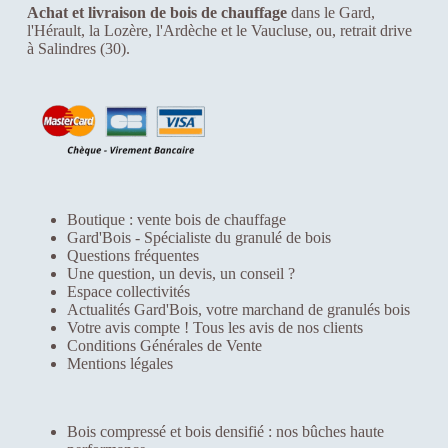
du
Achat et livraison de bois de chauffage
dans le Gard,
u
produit
l'Hérault, la Lozère, l'Ardèche et le Vaucluse, ou, retrait drive
e
à Salindres (30).
n
o
t
r
e
s
i
t
e
i
Boutique : vente bois de chauffage
n
Gard'Bois - Spécialiste du granulé de bois
t
Questions fréquentes
e
Une question, un devis, un conseil ?
r
Espace collectivités
n
Actualités Gard'Bois, votre marchand de granulés bois
e
Votre avis compte ! Tous les avis de nos clients
t
Conditions Générales de Vente
f
Mentions légales
o
n
c
t
Bois compressé et bois densifié : nos bûches haute