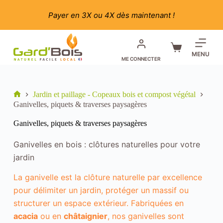
Passer
au
Payer en 3X ou 4X dès maintenant !
contenu
Panier
MENU
ME CONNECTER
d’achat
Jardin et paillage - Copeaux bois et compost végétal
Accueil
Ganivelles, piquets & traverses paysagères
Ganivelles, piquets & traverses paysagères
Ganivelles en bois : clôtures naturelles pour votre
jardin
La ganivelle est la clôture naturelle par excellence
pour délimiter un jardin, protéger un massif ou
structurer un espace extérieur. Fabriquées en
acacia
ou en
châtaignier
, nos ganivelles sont