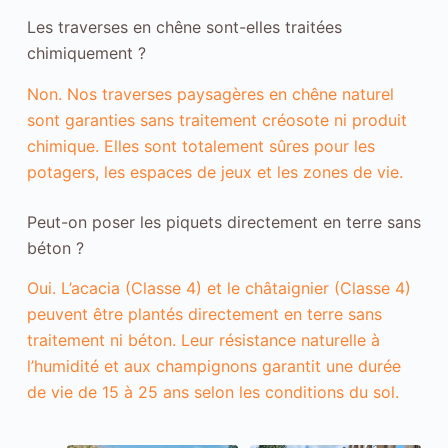
i
Les traverses en chêne sont-elles traitées
o
r
chimiquement ?
e
r
Non. Nos traverses paysagères en chêne naturel
l
e
sont garanties sans traitement créosote ni produit
s
chimique. Elles sont totalement sûres pour les
f
potagers, les espaces de jeux et les zones de vie.
o
n
c
Peut-on poser les piquets directement en terre sans
t
i
béton ?
o
n
Oui. L’acacia (Classe 4) et le châtaignier (Classe 4)
n
peuvent être plantés directement en terre sans
a
l
traitement ni béton. Leur résistance naturelle à
i
l’humidité et aux champignons garantit une durée
t
é
de vie de 15 à 25 ans selon les conditions du sol.
s
e
t