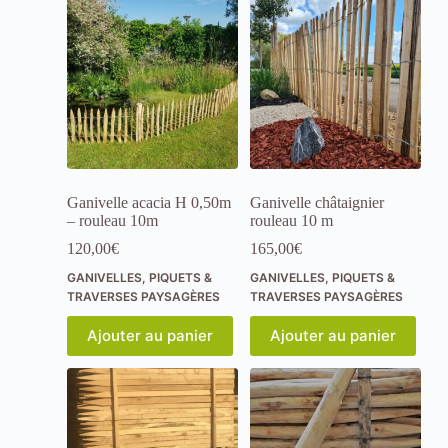
l
'
e
r
g
o
n
o
m
i
e
Ganivelle acacia H 0,50m
Ganivelle châtaignier
e
– rouleau 10m
rouleau 10 m
n
f
120,00
€
165,00
€
o
GANIVELLES, PIQUETS &
GANIVELLES, PIQUETS &
n
TRAVERSES PAYSAGÈRES
TRAVERSES PAYSAGÈRES
c
t
i
Ajouter au panier
Ajouter au panier
o
n
d
e
l
'