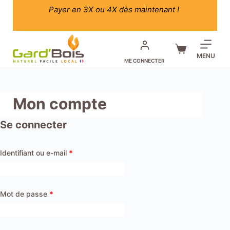
Passer
Payer en 3X ou 4X dès maintenant !
au
contenu
Panier
MENU
ME CONNECTER
d’achat
Mon compte
Se connecter
Obligatoire
Identifiant ou e-mail
*
Obligatoire
Mot de passe
*