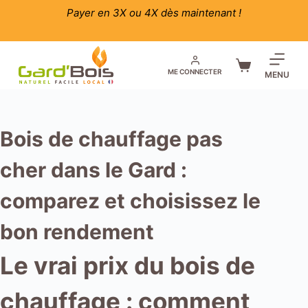
Passer
Payer en 3X ou 4X dès maintenant !
au
contenu
Panier
ME CONNECTER
MENU
d’achat
Bois de chauffage pas
cher dans le Gard :
comparez et choisissez le
bon rendement
Le vrai prix du bois de
chauffage : comment