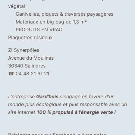
végétal
Ganivelles, piquets & traverses paysagères
Matériaux en big bag de 1,3 m³
PRODUITS EN VRAC
Plaquettes résineux
ZI Synerpôles
Avenue du Moulinas
30340 Salindres
☎
04 48 21 61 21
I
n
d
L'entreprise
Gard'bois
s'engage en faveur d'un
i
monde plus écologique et plus responsable avec un
s
site internet
100 % propulsé à l’énergie verte !
p
e
n