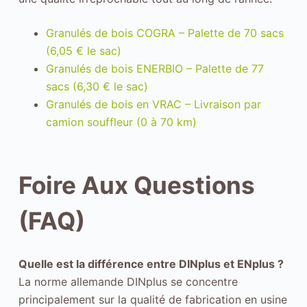
e
s
Granulés de bois COGRA – Palette de 70 sacs
d
(6,05 € le sac)
o
Granulés de bois ENERBIO – Palette de 77
n
sacs (6,30 € le sac)
n
Granulés de bois en VRAC – Livraison par
é
camion souffleur (0 à 70 km)
e
s
s
Foire Aux Questions
o
n
(FAQ)
t
a
n
Quelle est la différence entre DINplus et ENplus ?
o
La norme allemande DINplus se concentre
n
principalement sur la qualité de fabrication en usine