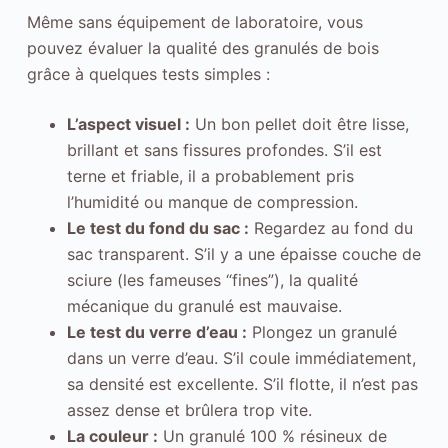
s
Même sans équipement de laboratoire, vous
i
pouvez évaluer la qualité des granulés de bois
t
grâce à quelques tests simples :
e
.
L’aspect visuel :
Un bon pellet doit être lisse,
S
brillant et sans fissures profondes. S’il est
t
terne et friable, il a probablement pris
a
l’humidité ou manque de compression.
t
Le test du fond du sac :
Regardez au fond du
i
sac transparent. S’il y a une épaisse couche de
s
sciure (les fameuses “fines”), la qualité
t
mécanique du granulé est mauvaise.
i
Le test du verre d’eau :
Plongez un granulé
q
dans un verre d’eau. S’il coule immédiatement,
u
sa densité est excellente. S’il flotte, il n’est pas
e
assez dense et brûlera trop vite.
s
La couleur :
Un granulé 100 % résineux de
P