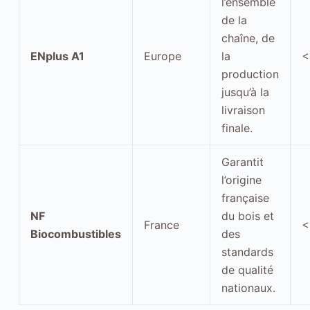
l’ensemble
s
de la
a
chaîne, de
b
ENplus A1
Europe
la
<
l
production
e
jusqu’à la
s
livraison
N
finale.
é
c
Garantit
e
l’origine
s
française
s
NF
du bois et
France
<
a
Biocombustibles
des
i
standards
r
de qualité
e
nationaux.
a