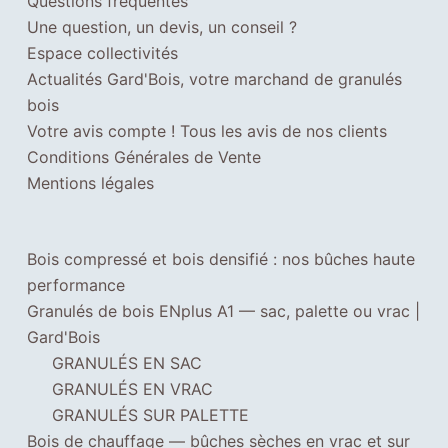
Questions fréquentes
s
Une question, un devis, un conseil ?
i
Espace collectivités
t
Actualités Gard'Bois, votre marchand de granulés
e
bois
.
Votre avis compte ! Tous les avis de nos clients
S
Conditions Générales de Vente
i
Mentions légales
v
o
u
Bois compressé et bois densifié : nos bûches haute
s
performance
r
Granulés de bois ENplus A1 — sac, palette ou vrac |
e
Gard'Bois
f
GRANULÉS EN SAC
u
GRANULÉS EN VRAC
s
GRANULÉS SUR PALETTE
e
Bois de chauffage — bûches sèches en vrac et sur