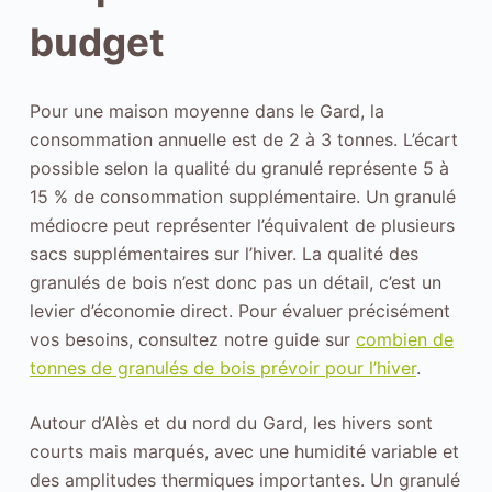
c
budget
t
i
o
Pour une maison moyenne dans le Gard, la
n
consommation annuelle est de 2 à 3 tonnes. L’écart
n
possible selon la qualité du granulé représente 5 à
a
15 % de consommation supplémentaire. Un granulé
l
médiocre peut représenter l’équivalent de plusieurs
i
sacs supplémentaires sur l’hiver. La qualité des
t
granulés de bois n’est donc pas un détail, c’est un
é
levier d’économie direct. Pour évaluer précisément
s
vos besoins, consultez notre guide sur
combien de
e
tonnes de granulés de bois prévoir pour l’hiver
.
t
l
Autour d’Alès et du nord du Gard, les hivers sont
'
courts mais marqués, avec une humidité variable et
e
des amplitudes thermiques importantes. Un granulé