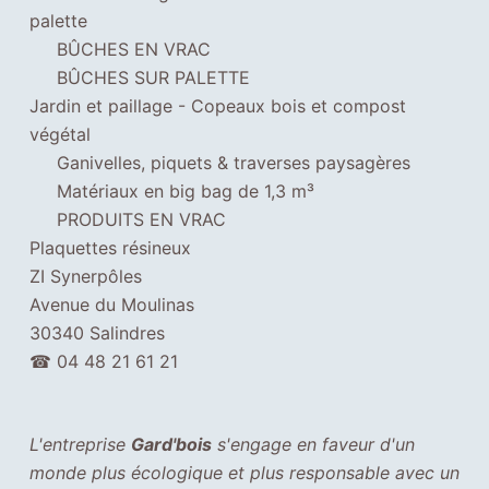
z
palette
c
BÛCHES EN VRAC
e
BÛCHES SUR PALETTE
s
Jardin et paillage - Copeaux bois et compost
c
végétal
o
Ganivelles, piquets & traverses paysagères
o
Matériaux en big bag de 1,3 m³
k
PRODUITS EN VRAC
i
Plaquettes résineux
e
ZI Synerpôles
s
Avenue du Moulinas
,
30340 Salindres
c
☎
04 48 21 61 21
e
r
t
L'entreprise
Gard'bois
s'engage en faveur d'un
a
monde plus écologique et plus responsable avec un