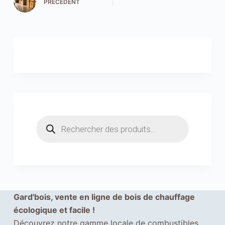
e
PRÉCÉDENT
r
n
e
t
f
o
n
c
t
Recherche
i
de
o
produits
n
n
e
a
Gard'bois, vente en ligne de bois de chauffage
u
écologique et facile !
m
Découvrez notre gamme locale de combustibles