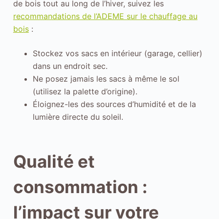
de bois tout au long de l’hiver, suivez les
n
recommandations de l’ADEME sur le chauffage au
s
bois
:
a
m
Stockez vos sacs en intérieur (garage, cellier)
é
dans un endroit sec.
l
Ne posez jamais les sacs à même le sol
i
(utilisez la palette d’origine).
o
Éloignez-les des sources d’humidité et de la
r
lumière directe du soleil.
e
r
l
Qualité et
e
s
consommation :
f
o
l’impact sur votre
n