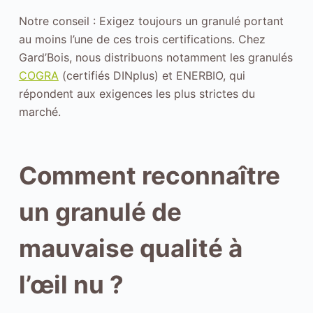
u
Notre conseil : Exigez toujours un granulé portant
f
au moins l’une de ces trois certifications. Chez
o
Gard’Bois, nous distribuons notamment les granulés
n
COGRA
(certifiés DINplus) et ENERBIO, qui
c
répondent aux exigences les plus strictes du
t
marché.
i
o
n
Comment reconnaître
n
e
un granulé de
m
e
mauvaise qualité à
n
t
l’œil nu ?
d
u