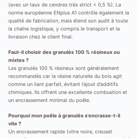
y
(avec un taux de cendres très strict < 0,5 %). La
m
norme européenne ENplus A1 contrôle également la
e
qualité de fabrication, mais étend son audit à toute
s
la chaîne logistique, y compris le transport et la
.
livraison chez le client final.
E
Faut-il choisir des granulés 100 % résineux ou
x
mixtes ?
p
Les granulés 100 % résineux sont généralement
e
recommandés car la résine naturelle du bois agit
r
comme un liant parfait, évitant l’ajout d’additifs
i
chimiques. Ils offrent une excellente combustion et
e
un encrassement minimal du poêle.
n
c
Pourquoi mon poêle à granulés s’encrasse-t-il
e
vite ?
P
Un encrassement rapide (vitre noire, creuset
o