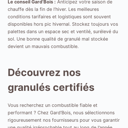
Le conseil Gard’Bois :
Anticipez votre saison de
d
chauffe dès la fin de l’hiver. Les meilleures
e
conditions tarifaires et logistiques sont souvent
l
disponibles hors pic hivernal. Stockez toujours vos
'
palettes dans un espace sec et ventilé, surélevé du
u
sol. Une bonne qualité de granulé mal stockée
t
devient un mauvais combustible.
i
l
i
Découvrez nos
s
a
granulés certifiés
t
i
o
Vous recherchez un combustible fiable et
n
performant ? Chez Gard’Bois, nous sélectionnons
.
rigoureusement nos fournisseurs pour vous garantir
L
une qualité irréprochable tout au long de l’année.