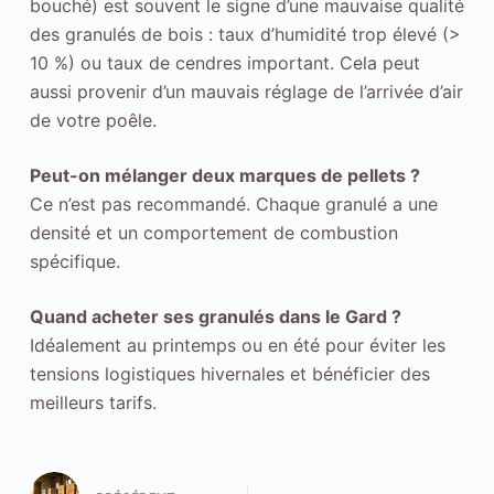
bouché) est souvent le signe d’une mauvaise qualité
u
des granulés de bois : taux d’humidité trop élevé (>
r
10 %) ou taux de cendres important. Cela peut
q
aussi provenir d’un mauvais réglage de l’arrivée d’air
u
de votre poêle.
e
n
Peut-on mélanger deux marques de pellets ?
o
Ce n’est pas recommandé. Chaque granulé a une
t
densité et un comportement de combustion
r
spécifique.
e
s
Quand acheter ses granulés dans le Gard ?
i
Idéalement au printemps ou en été pour éviter les
t
tensions logistiques hivernales et bénéficier des
e
meilleurs tarifs.
i
n
t