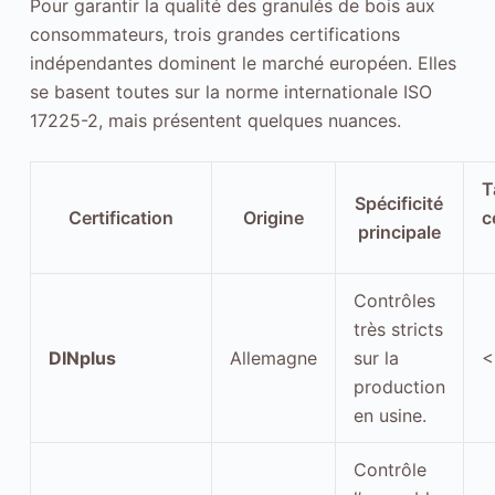
Pour garantir la qualité des granulés de bois aux
consommateurs, trois grandes certifications
indépendantes dominent le marché européen. Elles
se basent toutes sur la norme internationale ISO
17225-2, mais présentent quelques nuances.
T
Spécificité
Certification
Origine
c
principale
I
Contrôles
n
très stricts
d
DINplus
Allemagne
sur la
<
i
production
s
en usine.
p
e
Contrôle
n