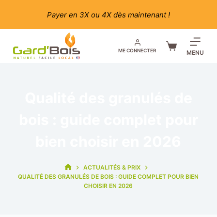
Passer
Payer en 3X ou 4X dès maintenant !
au
contenu
Panier
ME CONNECTER
MENU
d’achat
Qualité des granulés de
bois : guide complet pour
bien choisir en 2026
ACTUALITÉS & PRIX
ACCUEIL
QUALITÉ DES GRANULÉS DE BOIS : GUIDE COMPLET POUR BIEN
CHOISIR EN 2026