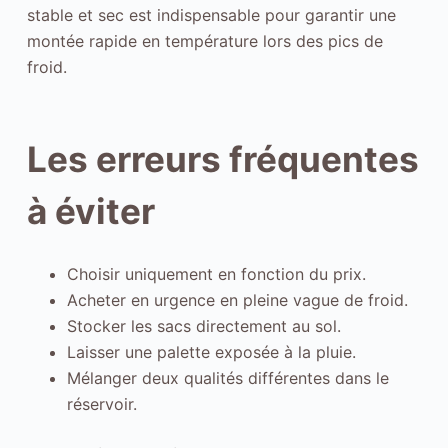
r
stable et sec est indispensable pour garantir une
g
montée rapide en température lors des pics de
o
froid.
n
o
m
Les erreurs fréquentes
i
e
à éviter
e
n
f
Choisir uniquement en fonction du prix.
o
Acheter en urgence en pleine vague de froid.
n
Stocker les sacs directement au sol.
c
Laisser une palette exposée à la pluie.
t
Mélanger deux qualités différentes dans le
i
réservoir.
o
n