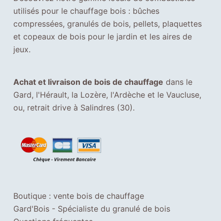
i
utilisés pour le chauffage bois : bûches
e
compressées, granulés de bois, pellets, plaquettes
u
et copeaux de bois pour le jardin et les aires de
x
jeux.
l
o
Achat et livraison de bois de chauffage
dans le
r
Gard, l'Hérault, la Lozère, l'Ardèche et le Vaucluse,
s
ou, retrait drive à Salindres (30).
d
e
v
o
t
r
e
Boutique : vente bois de chauffage
v
Gard'Bois - Spécialiste du granulé de bois
i