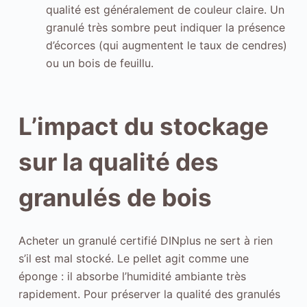
qualité est généralement de couleur claire. Un
o
granulé très sombre peut indiquer la présence
u
d’écorces (qui augmentent le taux de cendres)
r
ou un bois de feuillu.
q
u
e
L’impact du stockage
n
o
sur la qualité des
u
s
granulés de bois
p
u
i
Acheter un granulé certifié DINplus ne sert à rien
s
s’il est mal stocké. Le pellet agit comme une
s
éponge : il absorbe l’humidité ambiante très
i
rapidement. Pour préserver la qualité des granulés
o